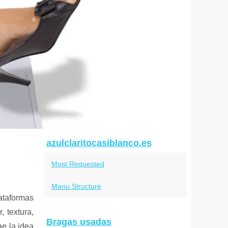
azulclaritocasiblanco.es
Most Requested
Menu Structure
ataformas
 textura,
Bragas usadas
ae la idea