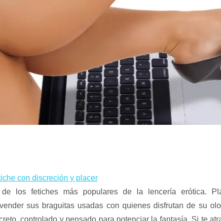
tiche con discreción y placer
e los fetiches más populares de la lencería erótica. Pl
nder sus braguitas usadas con quienes disfrutan de su olor,
creto, controlado y pensado para potenciar la fantasía. Si te atr